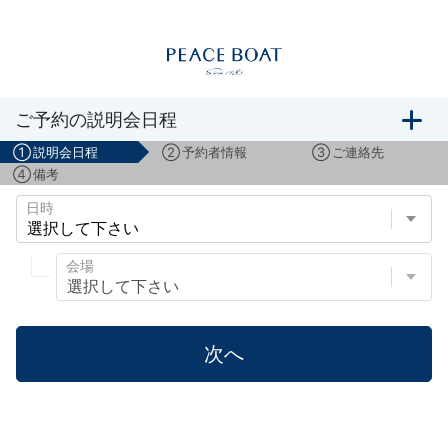
船旅説明会のご予約
ご予約の説明会日程
①
説明会日程
②
予約者情報
③
ご連絡先
④
備考
日時
会場
次へ