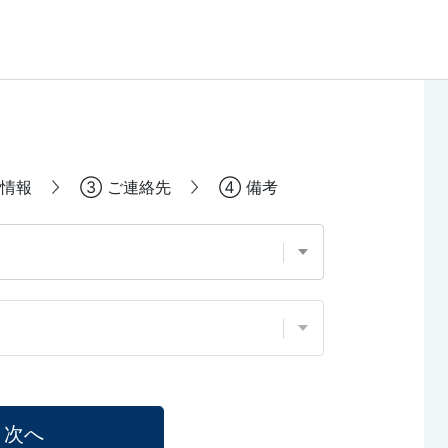
情報
③
ご連絡先
④
備考
次へ