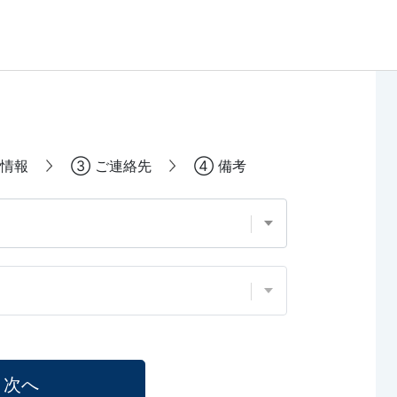
情報
③
ご連絡先
④
備考
次へ