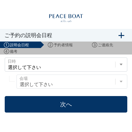
ボランティアスタッフ募集説明会のご予約
ご予約の説明会日程
①
説明会日程
②
予約者情報
③
ご連絡先
④
備考
日時
会場
次へ