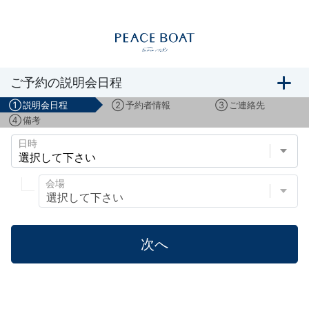
ボランティアスタッフ募集説明会のご予約
ご予約の説明会日程
①
説明会日程
②
予約者情報
③
ご連絡先
④
備考
日時
会場
次へ