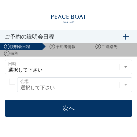
ボランティアスタッフ募集説明会のご予約
ご予約の説明会日程
①
説明会日程
②
予約者情報
③
ご連絡先
④
備考
日時
会場
次へ