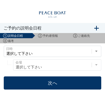
ボランティアスタッフ募集説明会のご予約
ご予約の説明会日程
①
説明会日程
②
予約者情報
③
ご連絡先
④
備考
日時
会場
次へ