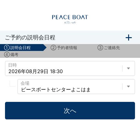
ボランティアスタッフ募集説明会のご予約
ご予約の説明会日程
①
説明会日程
②
予約者情報
③
ご連絡先
④
備考
日時
会場
次へ