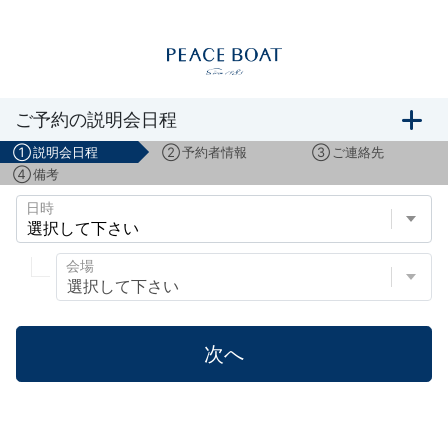
ボランティアスタッフ募集説明会のご予約
ご予約の説明会日程
①
説明会日程
②
予約者情報
③
ご連絡先
④
備考
日時
会場
次へ