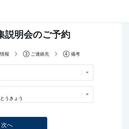
集説明会のご予約
情報
③
ご連絡先
④
備考
次へ