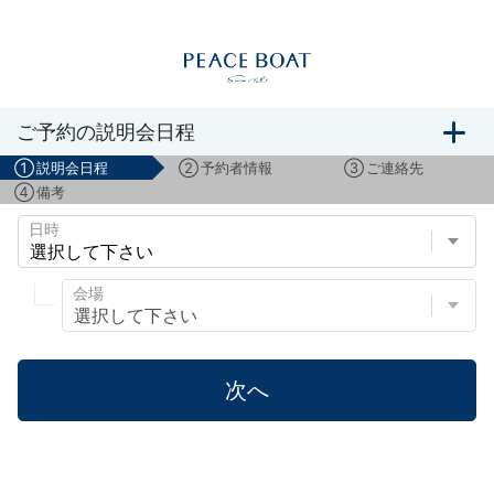
ボランティアスタッフ募集説明会のご予約
ご予約の説明会日程
①
説明会日程
②
予約者情報
③
ご連絡先
④
備考
日時
会場
次へ