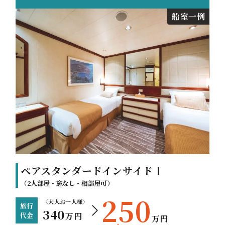
船室一例
ペアスタンダードインサイドⅠ
（2人部屋・窓なし・相部屋可）
250
〈大人お一人様〉
旅行
340
代金
万円
万円