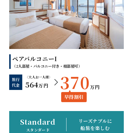
ペアバルコニーI
（2人部屋・バルコニー付き・相部屋可）
370
〈大人お一人様〉
旅行
564
代金
万円
万円
早得割引
Standard
リーズナブルに
船旅を楽しむ
スタンダード