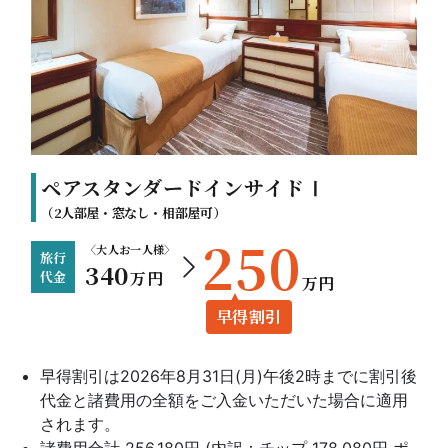
ペアスタンダードインサイドⅠ
（2人部屋・窓なし・相部屋可）
250
〈大人お一人様〉
旅行
340
代金
万円
万円
早得割引
早得割引は2026年8月31日(月)午後2時までに割引後
代金と諸費用の全額をご入金いただいた場合に適用
されます。
諸費用合計 256,180円 (内訳：チップ 178,080円 ポ