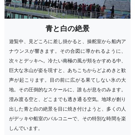
青と白の絶景
遊覧中、見どころに差し掛かると、操舵室から船内ア
ナウンスが響きます。その合図に導かれるように、
次々とデッキへ。冷たい南極の風が頬をかすめる中、
巨大な氷山が姿を現すと、あちこちからどよめきと歓
声が起こります。目の前に広がる果てしない氷の大
地。その圧倒的なスケールに、誰もが息をのみます。
澄み渡る空と、どこまでも透き通る空気。地球が創り
出した青と白の絶景を目に焼き付けようと、多くの人
がデッキや船室のバルコニーで、その特別な時間を楽
しんでいます。