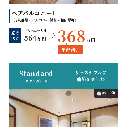
ペアバルコニーI
（2人部屋・バルコニー付き・相部屋可）
368
〈大人お一人様〉
旅行
564
代金
万円
万円
早得割引
Standard
リーズナブルに
船旅を楽しむ
スタンダード
船室一例