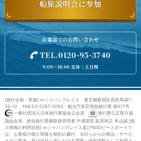
船旅説明会に参加
お電話でのお問い合わせ
TEL.0120-95-3740
9:00〜18:00 定休：土日祝
[旅行企画・実施] ㈱ジャパングレイス 東京都新宿区高田馬場1-
32-13 FAX:03-5287-3083 観光庁長官登録旅行業 第617号
一般社団法人日本旅行業協会正会員
旅行業公正取引協
議会会員 総合旅行業務取扱管理者 中瀬朋宏 延原和正 本山誠 [個
人情報の利用目的]
㈱ジャパングレイス及びNGOピースボートで
は、お客様の個人情報を契約の履行、当社らからの商品・サービ
スのご案内、及び当社ら内における調査・研究資料として利用さ