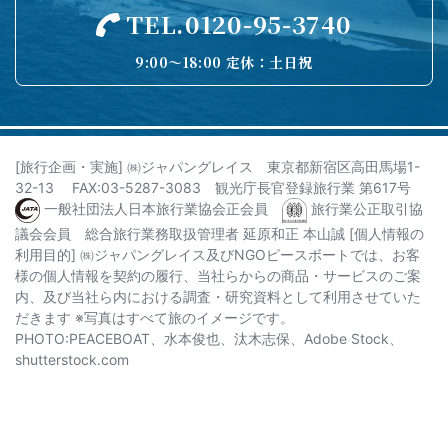
TEL.0120-95-3740
9:00〜18:00 定休：土日祝
[旅行企画・実施] ㈱ジャパングレイス 東京都新宿区高田馬場1-
32-13 FAX:03-5287-3083 観光庁長官登録旅行業 第617号
一般社団法人日本旅行業協会正会員
旅行業公正取引協
議会会員 総合旅行業務取扱管理者 延原和正 本山誠 [個人情報の
利用目的]
㈱ジャパングレイス及びNGOピースボートでは、お客
様の個人情報を契約の履行、当社らからの商品・サービスのご案
内、及び当社ら内における調査・研究資料として利用させていた
だきます
※写真はすべて旅のイメージです。
PHOTO:PEACEBOAT、水本俊也、汰木志保、Adobe Stock、
shutterstock.com