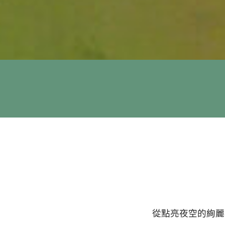
從點亮夜空的絢麗