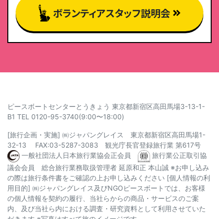
ボランティアスタッフ説明会
ピースボートセンターとうきょう 東京都新宿区高田馬場3-13-1-
B1 TEL 0120-95-3740(9:00〜18:00)
[旅行企画・実施] ㈱ジャパングレイス 東京都新宿区高田馬場1-
32-13 FAX:03-5287-3083 観光庁長官登録旅行業 第617号
一般社団法人日本旅行業協会正会員
旅行業公正取引協
議会会員 総合旅行業務取扱管理者 延原和正 本山誠 ※お申し込み
の際は旅行条件書をご確認の上お申し込みください [個人情報の利
用目的]
㈱ジャパングレイス及びNGOピースボートでは、お客様
の個人情報を契約の履行、当社らからの商品・サービスのご案
内、及び当社ら内における調査・研究資料として利用させていた
だきます
※写真はすべて旅のイメージです。