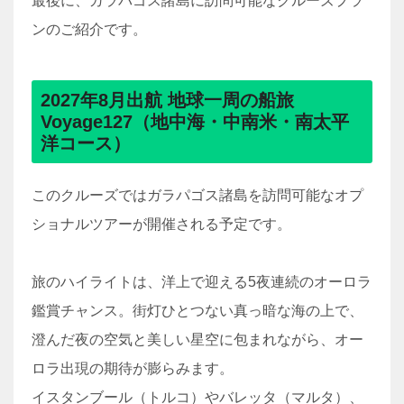
最後に、ガラパゴス諸島に訪問可能なクルーズプラ
ンのご紹介です。
2027年8月出航 地球一周の船旅
Voyage127（地中海・中南米・南太平
洋コース）
このクルーズではガラパゴス諸島を訪問可能なオプ
ショナルツアーが開催される予定です。
旅のハイライトは、洋上で迎える5夜連続のオーロラ
鑑賞チャンス。街灯ひとつない真っ暗な海の上で、
澄んだ夜の空気と美しい星空に包まれながら、オー
ロラ出現の期待が膨らみます。
イスタンブール（トルコ）やバレッタ（マルタ）、