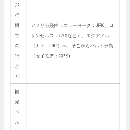
飛
行
機
アメリカ経由（ニューヨーク：JFK、ロ
で
サンゼルス：LAXなど）、エクアドル
の
（キト：UIO）へ、そこからバルトラ島
行
（セイモア：GPS)
き
方
観
光
ベ
ス