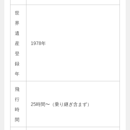
世
界
遺
産
1978年
登
録
年
飛
行
25時間〜（乗り継ぎ含まず）
時
間