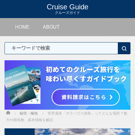
Cruise Guide
クルーズガイド
HOME
ABOUT
Home
秘境・極地
世界遺産「ガラパゴス諸島」ってどんな場所？魅
力や固有種、基本情報を解説