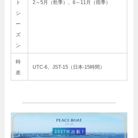
ト
2～5月（乾季）、6～11月（雨季）
シ
ー
ズ
ン
時
UTC-6、JST-15（日本-15時間）
差