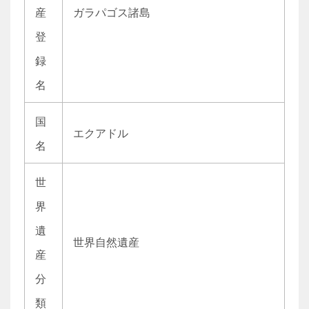
産
ガラパゴス諸島
登
録
名
国
エクアドル
名
世
界
遺
世界自然遺産
産
分
類