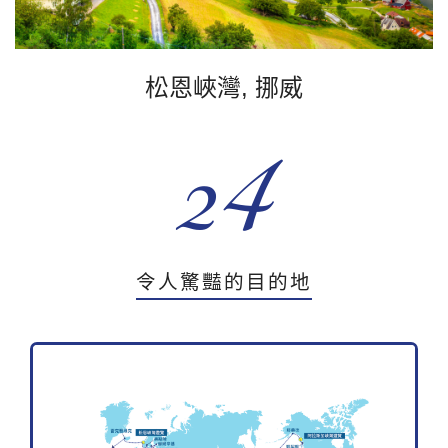
松恩峽灣, 挪威
阿拉斯加峽灣, 美國
24
令人驚豔的目的地