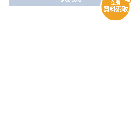
免費
卡塔尼亞, 義大利
6月4日
資料索取
莫特里爾, 西班牙
6月7日
里斯本, 葡萄牙
6月9日
勒阿弗爾, 法國
6月12日
奥斯陸, 挪威
6月15日
其他航程列表
斯德哥爾摩, 瑞典
6月18日-19日
赫爾辛基, 芬蘭
6月20日
2028
哥本哈根, 丹麥
6月23日
松恩峽灣遊覽
第131回環球航程
雷克雅維克, 冰島
6月28日
2028年12月14日 - 2029年3月29日
紐約, 美國
7月6日-7日
(橫濱, 日本 - 橫濱, 日本 / 106天)
奧喬里奧斯, 牙買加
7月12日