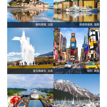
勒阿弗爾, 法國
斯德哥爾摩, 瑞典
雷克雅維克, 冰島
紐約, 美國