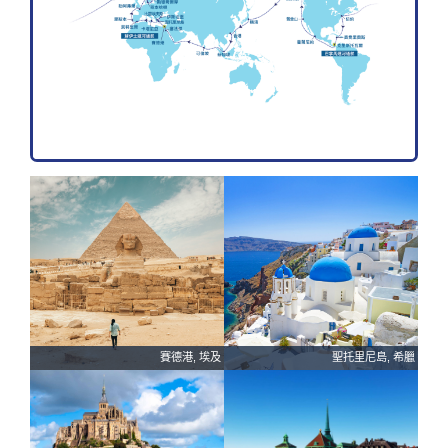
賽德港, 埃及
聖托里尼島, 希臘