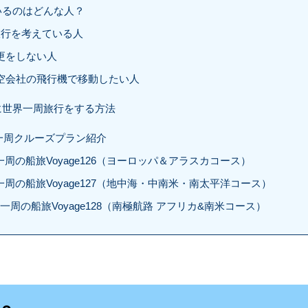
いるのはどんな人？
旅行を考えている人
更をしない人
航空会社の飛行機で移動したい人
に世界一周旅行をする方法
界一周クルーズプラン紹介
球一周の船旅Voyage126（ヨーロッパ＆アラスカコース）
球一周の船旅Voyage127（地中海・中南米・南太平洋コース）
地球一周の船旅Voyage128（南極航路 アフリカ&南米コース）