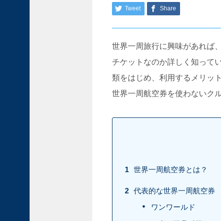
産
Tweet
Share
の
町
ノ
世界一周旅行に興味があれば
ル
マ
チケットなのか詳しく知って
ン
類をはじめ、利用するメリッ
デ
ィ
世界一周航空券を使わないク
ー
観
光
で
行
き
た
1
世界一周航空券とは？
い
名
2
代表的な世界一周航空券
所
ワンワールド
｜