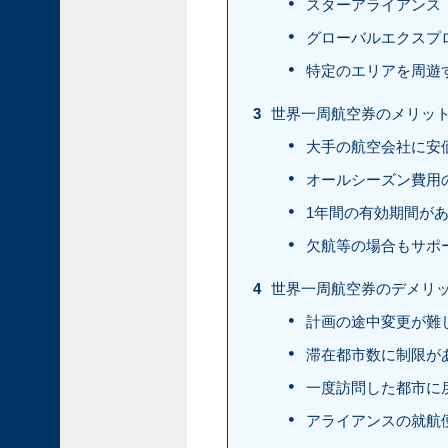
モ
スターアライアンス
ネ
グローバルエクスプ
と
歴
特定のエリアを周遊
史
の
3
世界一周航空券のメリッ
旅
大手の航空会社に安
ホ
オールシーズン費用
イ
ア
1年間の有効期間が
ン
欠航等の場合もサポ
の
魅
4
世界一周航空券のデメリ
力
｜
計画の途中変更が難
旧
滞在都市数に制限が
市
街
一度訪問した都市に
と
アライアンスの就航
ラ