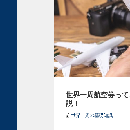
ア
・
プ
ー
リ
ア
州
で
ト
ゥ
ル
ッ
リ
に
出
世界一周航空券って
会
説！
う
世
世界一周の基礎知識
界
遺