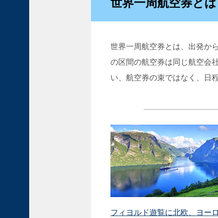
世界一周航空券とは
河
と
フ
ィ
ヨ
世界一周航空券とは、出発か
ル
の区間の航空券は同じ航空会
ド
い、航空券の束ではなく、日程
を
め
ぐ
る
絶
景
ク
ル
ー
ズ
旅
行
ク
フィヨルド遊覧に北欧、ヨーロ