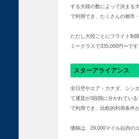
に
する大陸の数によって決まる大
出
会
で利用でき、たくさんの都市
う
旅
ただし大陸ごとにフライト制
ミークラスで335,000円〜で
スターアライアンス
南
米
全日空やエア・カナダ、シン
ボ
て運賃が3段階に分かれている
リ
で利用でき、比較的利用条件
ビ
ア
に
価格は、29,000マイル以内の
広
が