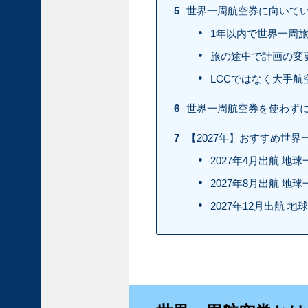
ン
5
世界一周航空券に向いて
タ
1年以内で世界一周
ン
が
旅の途中で計画の変
彩
LCCではなく大手
る
幻
6
世界一周航空券を使わず
想
的
7
【2027年】おすすめ世
な
旅
2027年4月出航 地
ア
2027年8月出航 地
ラ
2027年12月出航 
ス
カ
の
魅
力
｜
氷