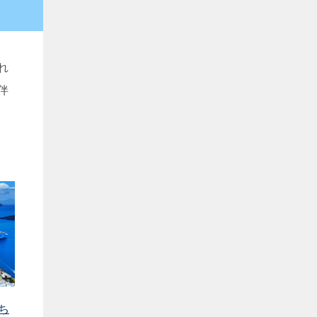
れ
伴
ち