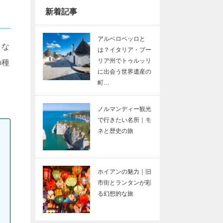
新着記事
アルベロベッロと
うな
は？イタリア・プー
リア州でトゥルッリ
の種
に出会う世界遺産の
町…
ノルマンディー観光
で行きたい名所｜モ
ネと歴史の旅
ホイアンの魅力｜旧
市街とランタンが彩
る幻想的な旅