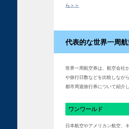
ス
ら＞＞
コ
と
は
？
ペ
ル
代表的な世界一周航
ー
の
古
都
世界一周航空券は、航空会社
で
や旅行日数などを比較しなが
イ
ン
都市周遊旅行券について紹介
カ
帝
国
ワンワールド
の
面
影
日本航空やアメリカン航空、