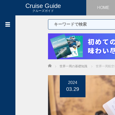
Cruise Guide
HOME
クルーズガイド
最
近
の
投
稿
ア
ル
ベ
ロ
Home
ベ
世界一周の基礎知識
世界一周航空
ッ
ロ
2024
と
03.29
は
？
イ
タ
リ