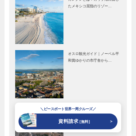
たメキシコ屈指のリゾー…
オスロ観光ガイド｜ノーベル平
和賞ゆかりの市庁舎から…
神話の舞台を歩くアテネ旅｜ア
＼ピースボート世界一周クルーズ／
クロポリスと旧市街に出…
資料請求
＞
[無料]