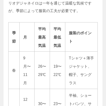
リオデジャネイロは一年を通じて温暖な気候です
が、季節によって服装の工夫が必要です。
平均
平均
季
服装のポイン
月
最高
最低
節
ト
気温
気温
9
Tシャツ＋薄手
月〜
26〜
19〜
ジャケット、
春
11
29℃
22℃
帽子、サング
月
ラス
半袖、ショー
12
30〜
23〜
トパンツ、サ