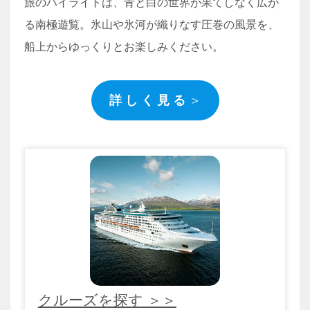
旅のハイライトは、青と白の世界が果てしなく広が
る南極遊覧。氷山や氷河が織りなす圧巻の風景を、
船上からゆっくりとお楽しみください。
詳 し く 見 る
＞
クルーズを探す ＞＞