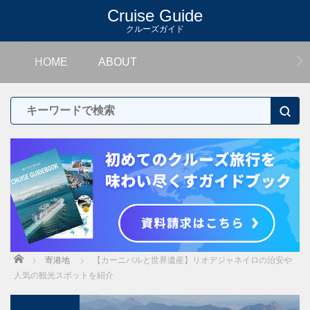
Cruise Guide
クルーズガイド
HOME
ABOUT
Home
寄港地
【カーニバルと世界遺産】リオデジャネイロの治安や
人気の観光スポットを紹介