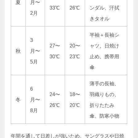
夏
月〜
33℃
26℃
ンダル、汗拭
2月
きタオル
半袖＋長袖シ
3
27〜
20〜
ャツ、日焼け
秋
月〜
30℃
23℃
止め、携帯用
5月
傘
薄手の長袖、
6
24〜
18〜
羽織りもの、
冬
月〜
26℃
20℃
折りたたみ
8月
傘、防寒小物
年間を通して日差しが強いため、サングラスや日焼