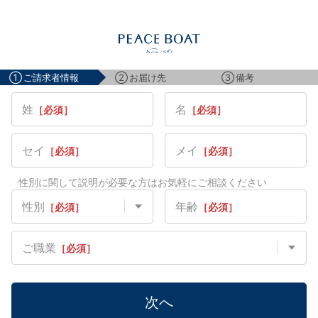
資料請求
①
ご請求者情報
②
お届け先
③
備考
姓
名
［必須］
［必須］
セイ
メイ
［必須］
［必須］
性別に関して説明が必要な方はお気軽にご相談ください
性別
年齢
［必須］
［必須］
ご職業
［必須］
次へ