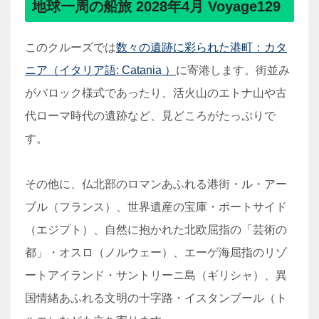
地球一周の船旅 2028年4月 Voyage129
このクルーズでは
数々の遺跡に彩られた港町：カタ
ニア（イタリア語: Catania ）
に寄港します。街並み
がバロック様式であったり、活火山のエトナ山や古
代ローマ時代の遺跡など、見どころがたっぷりで
す。
その他に、仏北部のロマンあふれる港街・ル・アー
ブル（フランス）、世界遺産の宝庫・ポートサイド
（エジプト）、自然に抱かれた北欧屈指の「芸術の
都」・オスロ（ノルウェー）、エーゲ海屈指のリゾ
ートアイランド・サントリーニ島（ギリシャ）、異
国情緒あふれる文明の十字路・イスタンブール（ト