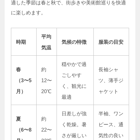
適した季節は春と秋で、街歩きや美術館巡りを快適
に楽しめます。
平均
時期
気候の特徴
服装の目安
気温
穏やかで過
春
約
長袖シャ
ごしやす
（3〜5
12〜
ツ、薄手ジ
く、観光に
月）
20℃
ャケット
最適
日差しが強
半袖、ワン
夏
約
く乾燥。暑
ピース、通
（6〜8
22〜
さが厳しい
気性の良い