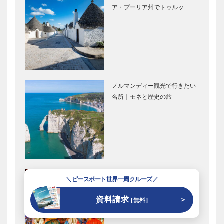
ア・プーリア州でトゥルッ…
ノルマンディー観光で行きたい
名所｜モネと歴史の旅
ホイアンの魅力｜旧市街とラン
＼ピースボート世界一周クルーズ／
タンが彩る幻想的な旅
資料請求
＞
[無料]