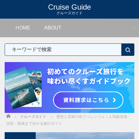
Cruise Guide
クルーズガイド
HOME
ABOUT
Home
クルーズガイド
歴史と芸術の街フィレンツェ｜人気観光地・
治安・気候まで分かる旅行ガイド