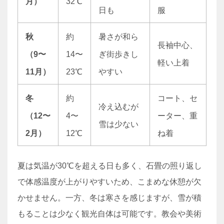
月）
32℃
日も
服
秋
約
暑さが和ら
長袖中心、
（9〜
14〜
ぎ街歩きし
軽い上着
11月）
23℃
やすい
冬
約
コート、セ
冷え込むが
（12〜
4〜
ーター、重
雪は少ない
2月）
12℃
ね着
夏は気温が30℃を超える日も多く、石畳の照り返し
で体感温度が上がりやすいため、こまめな休憩が欠
かせません。一方、冬は寒さを感じますが、雪が積
もることは少なく観光自体は可能です。教会や美術