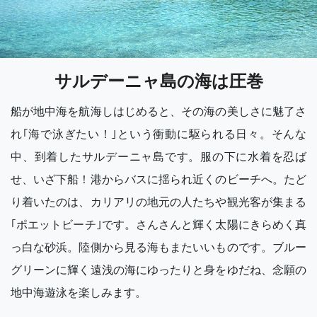
サルデーニャ島の海は圧巻
船が地中海を航海しはじめると、その海の美しさに魅了さ
れ｢海で泳ぎたい！｣という衝動に駆られる日々。そんな
中、到着したサルデーニャ島です。服の下に水着を忍ば
せ、いざ下船！港からバスに揺られ近くのビーチへ。たど
り着いたのは、カリアリの地元の人たちや観光客が集まる
｢ポエットビーチ｣です。さんさんと輝く太陽にきらめく真
っ白な砂浜。陸側から見る海もまたいいものです。ブルー
グリーンに輝く遠浅の海にゆったりと身をゆだね、念願の
地中海遊泳を楽しみます。