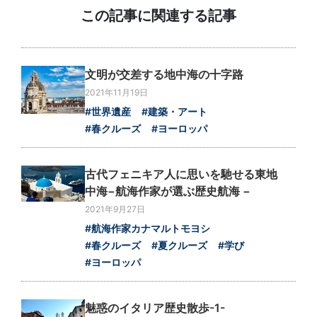
この記事に関連する記事
文明が交差する地中海の十字路
2021年11月19日
#世界遺産
#建築・アート
#春クルーズ
#ヨーロッパ
古代フェニキア人に思いを馳せる東地
中海−航海作家が選ぶ歴史航海 −
2021年9月27日
#航海作家カナマルトモヨシ
#春クルーズ
#夏クルーズ
#学び
#ヨーロッパ
魅惑のイタリア歴史散歩-1-