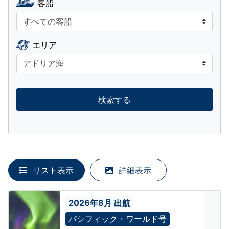
客船
エリア
検索する
リスト表示
詳細表示
2026年8月 出航
パシフィック・ワールド号