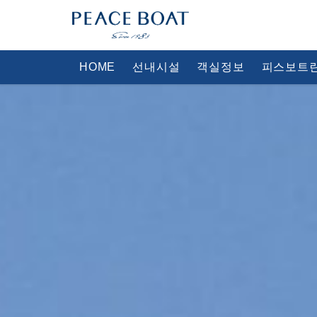
HOME
선내시설
객실정보
피스보트란