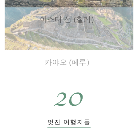
이스터 섬 (칠레）
카야오 (페루）
20
멋진 여행지들