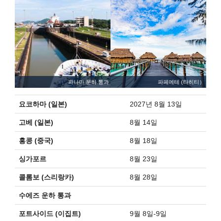
파나마 운하 통과
파페에테 (타히티）
요코하마 (일본)
2027년 8월 13일
고베 (일본)
8월 14일
홍콩 (중국)
8월 18일
싱가포르
8월 23일
콜롬보 (스리랑카)
8월 28일
수에즈 운하 통과
포트사이드 (이집트)
9월 8일-9일