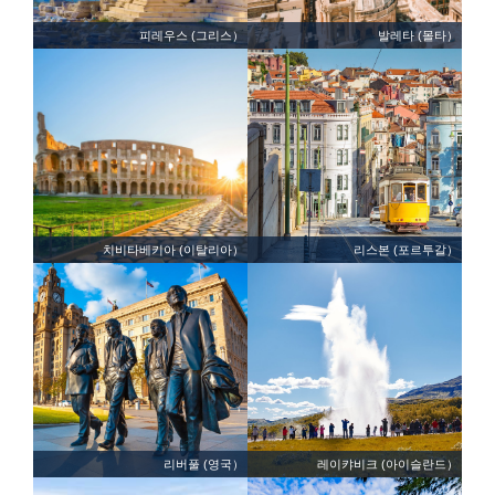
피레우스 (그리스）
발레타 (몰타）
치비타베키아 (이탈리아）
리스본 (포르투갈）
리버풀 (영국）
레이캬비크 (아이슬란드）