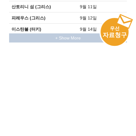
산토리니 섬 (그리스)
9월 11일
피레우스 (그리스)
9월 12일
우선
이스탄불 (터키)
9월 14일
자료청구
발레타 (몰타)
9월 17일
치비타베키아 (이탈리아)
9월 19일-20일
타라고나 (스페인)
9월 22일
리스본 (포르투갈)
9월 25일
리버풀 (영국)
9월 28일-29일
그 외 크루즈 일람
벨파스트 (영국)
9월 30일
오로라 감상 찬스
10월 1일-4일
2028
레이캬비크 (아이슬란드)
10월 5일
오로라 감상 찬스
10월 5일