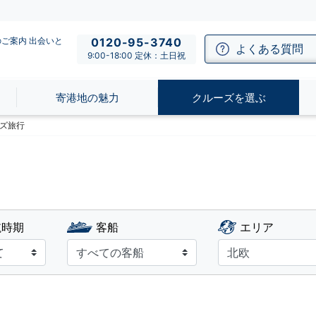
ご案内 出会いと
0120-95-3740
よくある質問
9:00-18:00 定休：土日祝
寄港地の魅力
クルーズを選ぶ
ズ旅行
航時期
客船
エリア