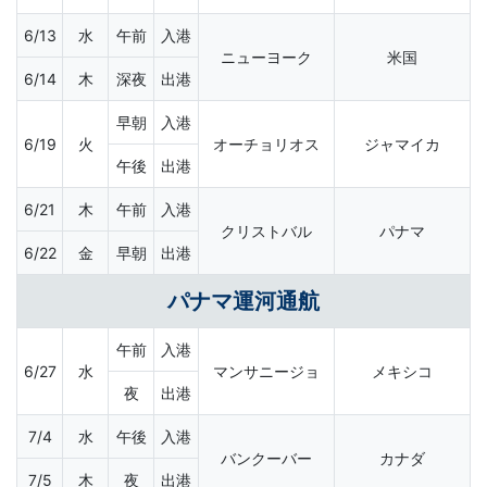
6/13
水
午前
入港
ニューヨーク
米国
6/14
木
深夜
出港
早朝
入港
6/19
火
オーチョリオス
ジャマイカ
午後
出港
6/21
木
午前
入港
クリストバル
パナマ
6/22
金
早朝
出港
パナマ運河通航
午前
入港
6/27
水
マンサニージョ
メキシコ
夜
出港
7/4
水
午後
入港
バンクーバー
カナダ
7/5
木
夜
出港