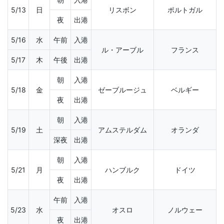
5/13
日
リスボン
ポルトガル
夜
出港
5/16
水
午前
入港
ル・アーブル
フランス
5/17
木
午後
出港
朝
入港
5/18
金
ゼーブルージュ
ベルギー
夜
出港
朝
入港
5/19
土
アムステルダム
オランダ
深夜
出港
朝
入港
5/21
月
ハンブルク
ドイツ
夜
出港
午前
入港
5/23
水
オスロ
ノルウェー
夜
出港