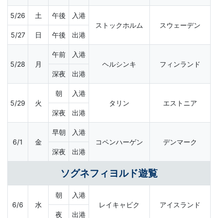
5/26
土
午後
入港
ストックホルム
スウェーデン
5/27
日
午後
出港
午前
入港
5/28
月
ヘルシンキ
フィンランド
深夜
出港
朝
入港
5/29
火
タリン
エストニア
深夜
出港
早朝
入港
6/1
金
コペンハーゲン
デンマーク
深夜
出港
ソグネフィヨルド遊覧
朝
入港
6/6
水
レイキャビク
アイスランド
夜
出港