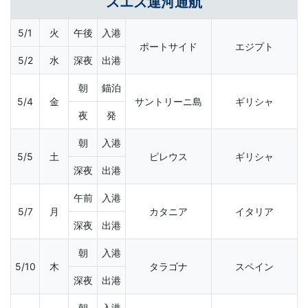
スエズ運河通航
5/1
火
午後
入港
ポートサイド
エジプト
5/2
水
深夜
出港
朝
錨泊
5/4
金
サントリーニ島
ギリシャ
夜
発
朝
入港
5/5
土
ピレウス
ギリシャ
深夜
出港
午前
入港
5/7
月
カタニア
イタリア
深夜
出港
朝
入港
5/10
木
タラゴナ
スペイン
深夜
出港
朝
入港