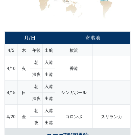
月/日
寄港地
4/5
木
午後
出航
横浜
朝
入港
4/10
火
香港
深夜
出港
朝
入港
4/15
日
シンガポール
深夜
出港
朝
入港
4/20
金
コロンボ
スリランカ
夜
出港