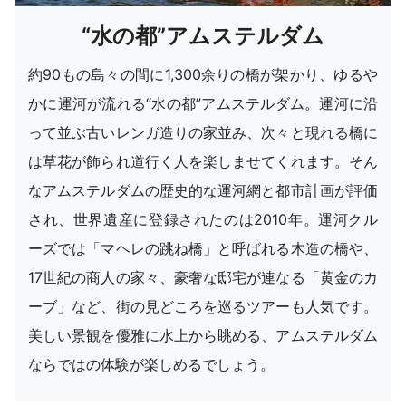
“水の都”アムステルダム
約90もの島々の間に1,300余りの橋が架かり、ゆるや
かに運河が流れる“水の都”アムステルダム。運河に沿
って並ぶ古いレンガ造りの家並み、次々と現れる橋に
は草花が飾られ道行く人を楽しませてくれます。そん
なアムステルダムの歴史的な運河網と都市計画が評価
され、世界遺産に登録されたのは2010年。運河クル
ーズでは「マヘレの跳ね橋」と呼ばれる木造の橋や、
17世紀の商人の家々、豪奢な邸宅が連なる「黄金のカ
ーブ」など、街の見どころを巡るツアーも人気です。
美しい景観を優雅に水上から眺める、アムステルダム
ならではの体験が楽しめるでしょう。