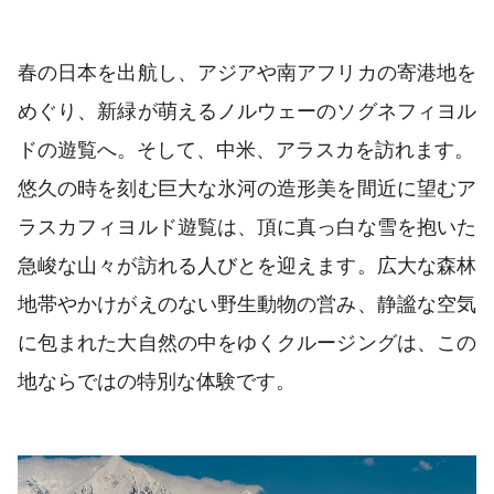
春の日本を出航し、アジアや南アフリカの寄港地を
めぐり、新緑が萌えるノルウェーのソグネフィヨル
ドの遊覧へ。そして、中米、アラスカを訪れます。
悠久の時を刻む巨大な氷河の造形美を間近に望むア
ラスカフィヨルド遊覧は、頂に真っ白な雪を抱いた
急峻な山々が訪れる人びとを迎えます。広大な森林
地帯やかけがえのない野生動物の営み、静謐な空気
に包まれた大自然の中をゆくクルージングは、この
地ならではの特別な体験です。