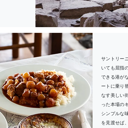
サントリー
いても屈指
できる港が
ートに乗り
なす美しい
った本場の
シンプルな
を見渡せば