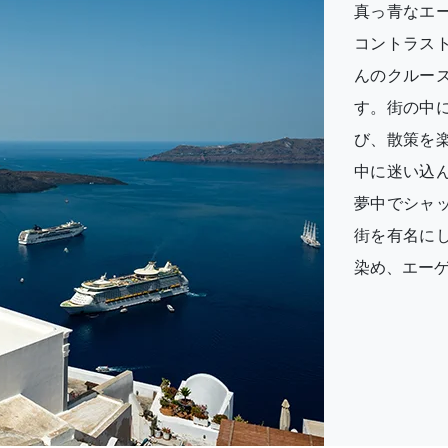
真っ青なエ
コントラス
んのクルー
す。街の中
び、散策を
中に迷い込
夢中でシャ
街を有名に
染め、エー