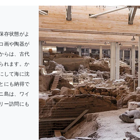
保存状態がよ
コ画や陶器が
からは、古代
られます。か
にして海に沈
とにも納得で
ニ島は、ワイ
リー訪問にも