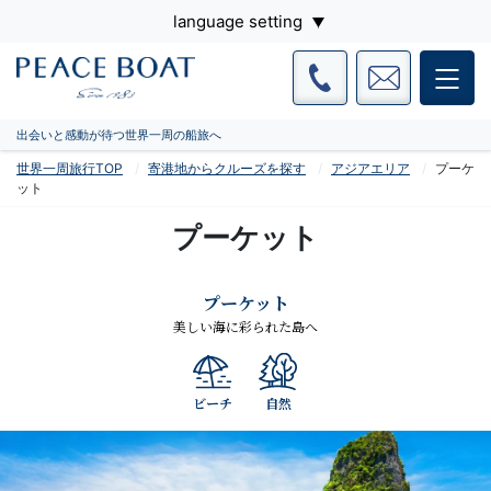
language setting
出会いと感動が待つ世界一周の船旅へ
世界一周旅行TOP
寄港地からクルーズを探す
アジアエリア
プーケ
ット
プーケット
プーケット
美しい海に彩られた島へ
ビーチ
自然