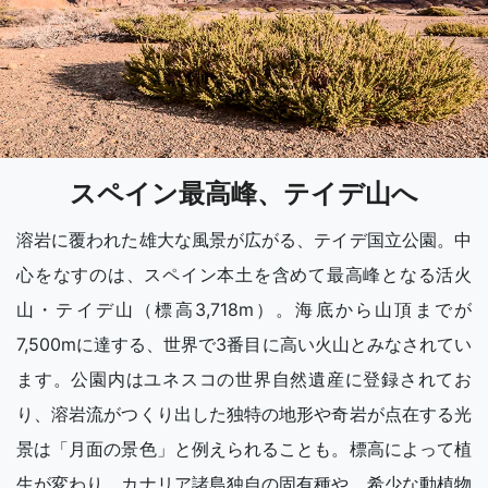
スペイン最高峰、テイデ山へ
溶岩に覆われた雄大な風景が広がる、テイデ国立公園。中
心をなすのは、スペイン本土を含めて最高峰となる活火
山・テイデ山（標高3,718m）。海底から山頂までが
7,500mに達する、世界で3番目に高い火山とみなされてい
ます。公園内はユネスコの世界自然遺産に登録されてお
り、溶岩流がつくり出した独特の地形や奇岩が点在する光
景は「月面の景色」と例えられることも。標高によって植
生が変わり、カナリア諸島独自の固有種や、希少な動植物