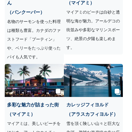
ん
（マイアミ）
（バンクーバー）
マイアミのビーチは白砂と透
明な海が魅力。アールデコの
名物のサーモンを使った料理
街並みや多彩なマリンスポー
は種類も豊富。カナダのファ
ツ、絶景の夕陽も楽しめま
ストフード「プーティン」
す。
や、ベリーをたっぷり使った
パイも人気です。
多彩な魅力が詰まった街
カレッジフィヨルド
（マイアミ）
（アラスカフィヨルド）
マイアミは、美しいビーチを
雪を頂く険しい山々と巨大な