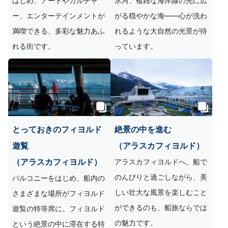
はじめ、アートやカルチャ
氷河、複雑な海岸線の先に広
ー、エンターテインメントが
がる穏やかな海――心が洗わ
満喫できる、多彩な魅力あふ
れるような大自然の光景が待
れる街です。
っています。
とっておきのフィヨルド
絶景の中を進む
遊覧
（アラスカフィヨルド）
（アラスカフィヨルド）
アラスカフィヨルドへ。船で
のんびりと過ごしながら、美
バルコニーをはじめ、船内の
しい壮大な風景を楽しむこと
さまざまな場所がフィヨルド
ができるのも、船旅ならでは
遊覧の特等席に。フィヨルド
の魅力です。
という絶景の中に滞在する特