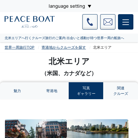
language setting
北米エリアへ行くクルーズ旅行のご案内 出会いと感動が待つ世界一周の船旅へ
世界一周旅行TOP
寄港地からクルーズを探す
北米エリア
北米エリア
（米国、カナダなど）
写真
関連
魅力
寄港地
ギャラリー
クルーズ