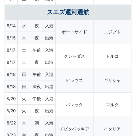
スエズ運河通航
8/14
水
夜
入港
ポートサイド
エジプト
8/15
木
夜
出港
8/17
土
午前
入港
クシャダス
トルコ
8/17
土
夜
出港
8/18
日
午前
入港
ピレウス
ギリシャ
8/18
日
深夜
出港
8/20
火
午後
入港
バレッタ
マルタ
8/20
火
夜
出港
8/22
木
朝
入港
チビタベッキア
イタリア
8/23
金
夜
出港