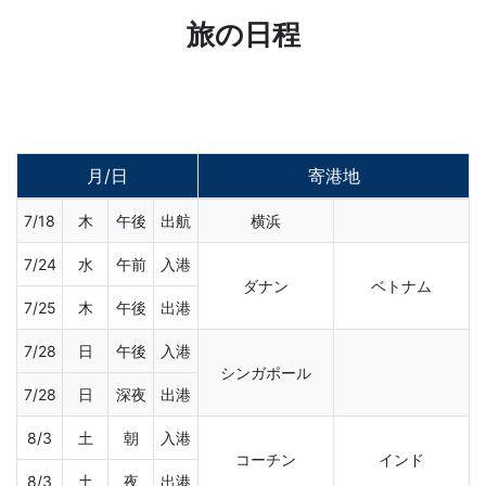
旅の日程
月/日
寄港地
7/18
木
午後
出航
横浜
7/24
水
午前
入港
ダナン
ベトナム
7/25
木
午後
出港
7/28
日
午後
入港
シンガポール
7/28
日
深夜
出港
8/3
土
朝
入港
コーチン
インド
8/3
土
夜
出港