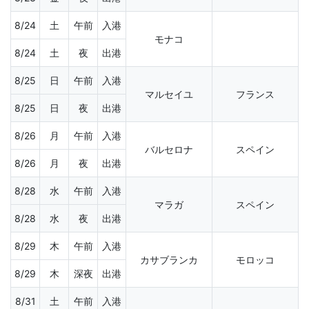
8/24
土
午前
入港
モナコ
8/24
土
夜
出港
8/25
日
午前
入港
マルセイユ
フランス
8/25
日
夜
出港
8/26
月
午前
入港
バルセロナ
スペイン
8/26
月
夜
出港
8/28
水
午前
入港
マラガ
スペイン
8/28
水
夜
出港
8/29
木
午前
入港
カサブランカ
モロッコ
8/29
木
深夜
出港
8/31
土
午前
入港