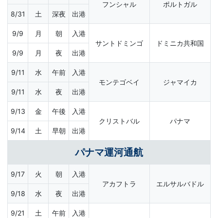
フンシャル
ポルトガル
8/31
土
深夜
出港
9/9
月
朝
入港
サントドミンゴ
ドミニカ共和国
9/9
月
夜
出港
9/11
水
午前
入港
モンテゴベイ
ジャマイカ
9/11
水
夜
出港
9/13
金
午後
入港
クリストバル
パナマ
9/14
土
早朝
出港
パナマ運河通航
9/17
火
朝
入港
アカフトラ
エルサルバドル
9/18
水
夜
出港
9/21
土
午前
入港