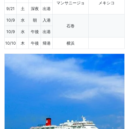
マンサニージョ
メキシコ
9/21
土
深夜
出港
10/9
水
朝
入港
石巻
10/9
水
午後
出港
10/10
木
午後
帰港
横浜