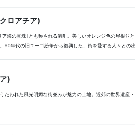
クロアチア)
リア海の真珠｣とも称される港町。美しいオレンジ色の屋根並
。90年代の旧ユーゴ紛争から復興した、街を愛する人々との
ア)
とうたわれた風光明媚な街並みが魅力の土地。近郊の世界遺産