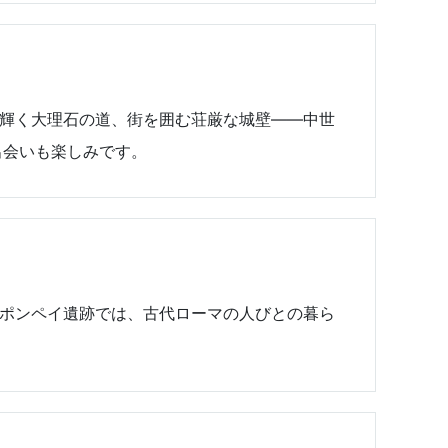
と輝く大理石の道、街を囲む荘厳な城壁――中世
出会いも楽しみです。
・ポンペイ遺跡では、古代ローマの人びとの暮ら