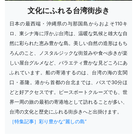
文化にふれる台湾街歩き
日本の最西端・沖縄県の与那国島からおよそ110キ
ロ、東シナ海に浮かぶ台湾は、温暖な気候と雄大な自
然に彩られた恵み豊かな島。美しい自然の造形はもち
ろんのこと、ノスタルジックな街並みや食べ歩きが楽
しい屋台グルメなど、バラエティ豊かな見どころにあ
ふれています。船の寄港するのは、台湾の海の玄関
口・基隆。港から首都の台北までは、バスで30分ほ
どと好アクセスです。ピースボートクルーズでも、世
界一周の旅の最初の寄港地として訪れることが多い、
台湾の文化と歴史にふれる街歩きへと出掛けます。
［特集記事］彩り豊かな”麗しの島”