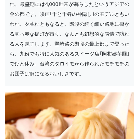
れ、最盛期には4,000世帯が暮らしたというアジアの
金の都です。映画｢千と千尋の神隠し｣のモデルともい
われ、夕暮れともなると、階段の続く細い路地に掛か
る真っ赤な提灯が燈り、なんとも幻想的な表情で訪れ
る人を魅了します。豎崎路の階段の最上部まで登った
ら、九份でも特に人気のあるスイーツ店｢阿柑姨芋圓｣
でひと休み。台湾のタロイモから作られたモチモチの
お団子は癖になるおいしさです。