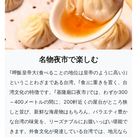
名物夜市で楽しむ
｢呷飯皇帝大(食べることの地位は皇帝のように高い)｣
ということわざまである台湾。｢食｣に重きを置く、台
湾文化の特徴です。｢基隆廟口夜市｣では、わずか300
～400メートルの間に、200軒近くの屋台がところ狭
しと並び、新鮮な海産物はもちろん、バラエティ豊か
な台湾の味覚を、リーズナブルにお腹いっぱい堪能で
きます。外食文化が発達している台湾では、地元なら