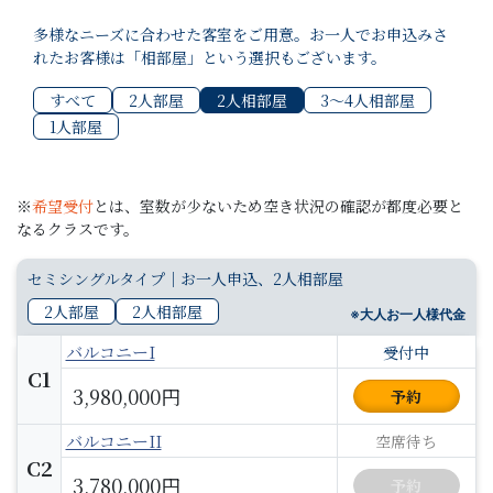
多様なニーズに合わせた客室をご用意。お一人でお申込みさ
れたお客様は「相部屋」という選択もございます。
すべて
2人部屋
2人相部屋
3〜4人相部屋
1人部屋
※
希望受付
とは、室数が少ないため空き状況の確認が都度必要と
なるクラスです。
セミシングルタイプ｜お一人申込、2人相部屋
2人部屋
2人相部屋
※大人お一人様代金
バルコニーI
受付中
C1
3,980,000円
予約
バルコニーII
空席待ち
C2
3,780,000円
予約