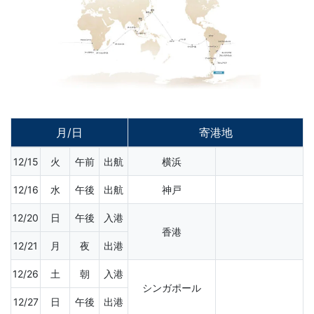
月/日
寄港地
12/15
火
午前
出航
横浜
12/16
水
午後
出航
神戸
12/20
日
午後
入港
香港
12/21
月
夜
出港
12/26
土
朝
入港
シンガポール
12/27
日
午後
出港