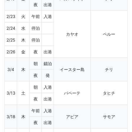
夜
出港
2/23
火
午前
入港
2/24
水
停泊
カヤオ
ペルー
2/25
木
停泊
2/26
金
夜
出港
朝
錨泊
3/4
木
イースター島
チリ
夜
発
朝
入港
3/13
土
パペーテ
タヒチ
夜
出港
午前
入港
3/18
木
アピア
サモア
夜
出港