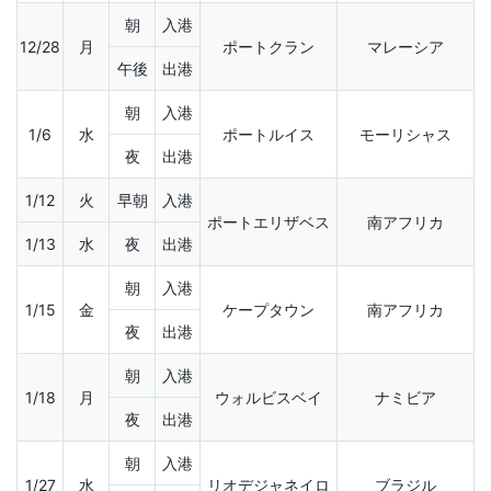
朝
入港
12/28
月
ポートクラン
マレーシア
午後
出港
朝
入港
1/6
水
ポートルイス
モーリシャス
夜
出港
1/12
火
早朝
入港
ポートエリザベス
南アフリカ
1/13
水
夜
出港
朝
入港
1/15
金
ケープタウン
南アフリカ
夜
出港
朝
入港
1/18
月
ウォルビスベイ
ナミビア
夜
出港
朝
入港
1/27
水
リオデジャネイロ
ブラジル