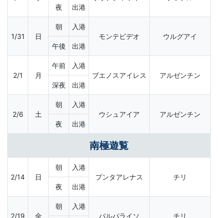
夜
出港
朝
入港
1/31
日
モンテビデオ
ウルグアイ
午後
出港
午前
入港
2/1
月
ブエノスアイレス
アルゼンチン
深夜
出港
朝
入港
2/6
土
ウシュアイア
アルゼンチン
夜
出港
南極遊覧
朝
入港
2/14
日
プンタアレナス
チリ
夜
出港
朝
入港
2/19
金
バルパライソ
チリ