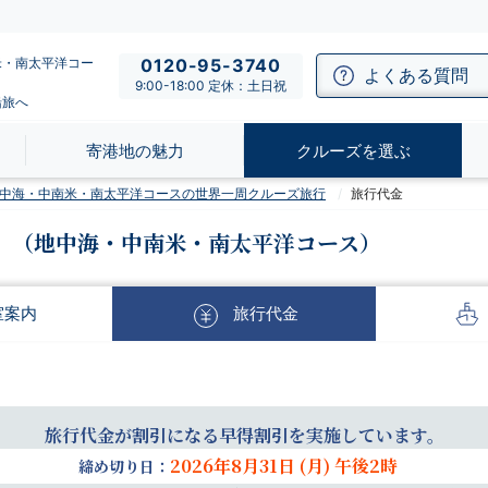
米・南太平洋コー
0120-95-3740
よくある質問
9:00-18:00 定休：土日祝
船旅へ
寄港地の魅力
クルーズを選ぶ
】地中海・中南米・南太平洋コースの世界一周クルーズ旅行
旅行代金
（地中海・中南米・南太平洋コース）
室
案内
旅行
代金
旅行代金が割引になる早得割引を実施しています。
2026年8月31日 (月) 午後2時
締め切り日：