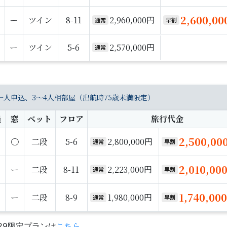
2,600,0
ー
ツイン
8-11
2,960,000円
通常
早割
ー
ツイン
5-6
2,570,000円
通常
人申込、3～4人相部屋（出航時75歳未満限定）
員
窓
ベット
フロア
旅行代金
2,500,00
〇
二段
5-6
2,800,000円
通常
早割
2,010,00
ー
二段
8-11
2,223,000円
通常
早割
1,740,00
ー
二段
8-9
1,980,000円
通常
早割
U29限定プランは
こちら