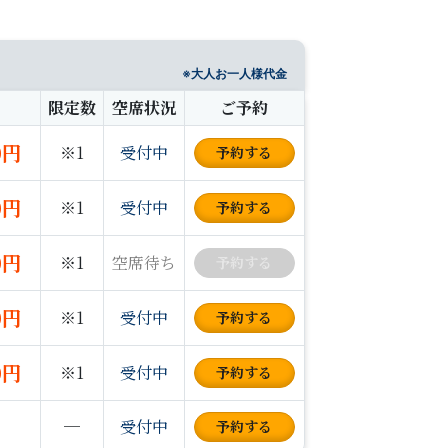
※大人お一人様代金
限定数
空席状況
ご予約
0円
※1
受付中
予約
する
0円
※1
受付中
予約
する
0円
※1
空席待ち
予約
する
0円
※1
受付中
予約
する
0円
※1
受付中
予約
する
─
受付中
予約
する