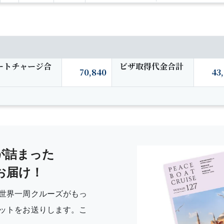
ートチャージ合
ビザ取得代金合計
70,840
43
が詰まった
お届け！
世界一周クルーズがもっ
ットをお送りします。こ