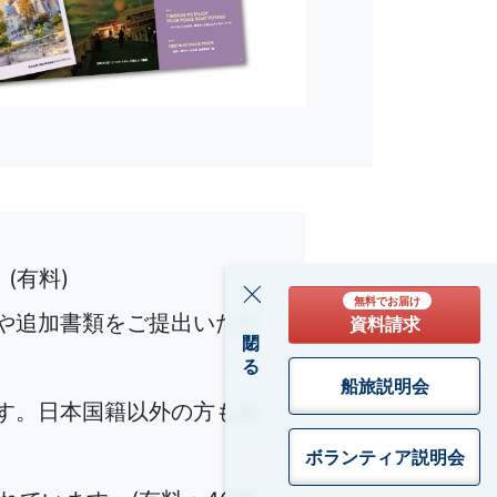
(有料)
無料でお届け
や追加書類をご提出いただ
資料請求
閉じる
船旅説明会
す。日本国籍以外の方もお
ボランティア
説明会