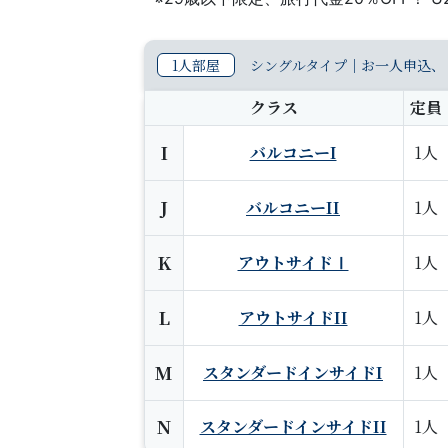
1人部屋
シングルタイプ｜お一人申込、 
クラス
定員
I
バルコニーI
1人
J
バルコニーII
1人
K
アウトサイドⅠ
1人
L
アウトサイドII
1人
M
スタンダードインサイドI
1人
N
スタンダードインサイドII
1人