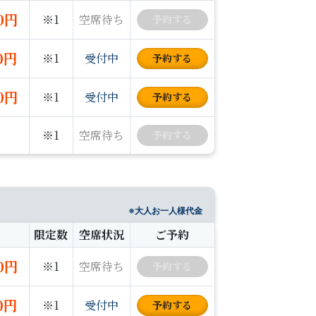
00円
※1
空席待ち
予約
する
00円
※1
受付中
予約
する
00円
※1
受付中
予約
する
※1
空席待ち
予約
する
※大人お一人様代金
限定数
空席状況
ご予約
00円
※1
空席待ち
予約
する
00円
※1
受付中
予約
する