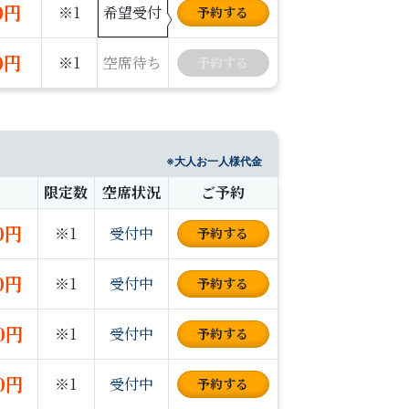
00円
※1
希望受付
予約
する
00円
※1
空席待ち
予約
する
※大人お一人様代金
限定数
空席状況
ご予約
00円
※1
受付中
予約
する
00円
※1
受付中
予約
する
00円
※1
受付中
予約
する
00円
※1
受付中
予約
する