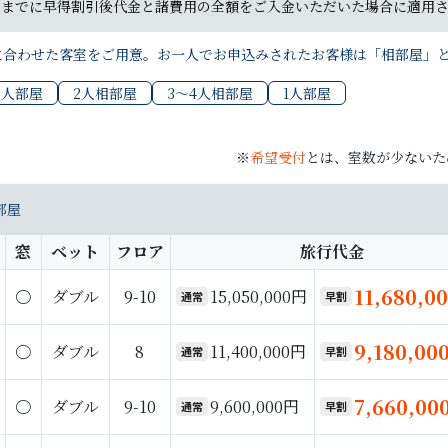
日までに早得割引後代金と諸費用の全額をご入金いただいた場合に適用さ
に合わせた客室をご用意。お一人でお申込みされたお客様は「相部屋」
2人部屋
2人相部屋
3〜4人相部屋
1人部屋
※
希望受付
とは、室数が少ないた
部屋
窓
ベット
フロア
旅行代金
11,680,0
〇
ダブル
9-10
15,050,000円
通常
早割
9,180,00
〇
ダブル
8
11,400,000円
通常
早割
7,660,00
〇
ダブル
9-10
9,600,000円
通常
早割