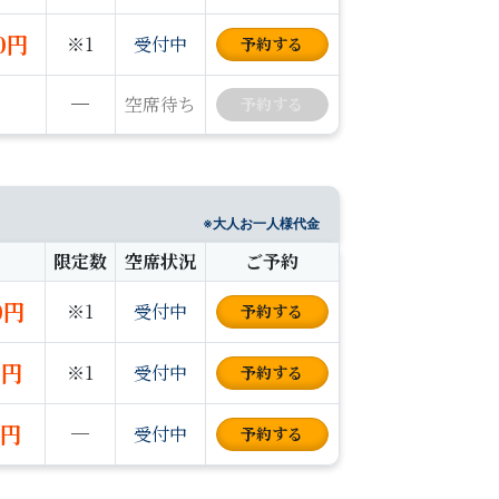
00円
※1
受付中
予約
する
─
空席待ち
予約
する
※大人お一人様代金
限定数
空席状況
ご予約
0円
※1
受付中
予約
する
0円
※1
受付中
予約
する
0円
─
受付中
予約
する