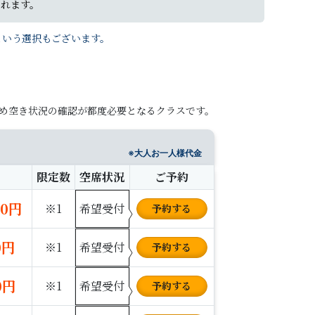
れます。
という選択もございます。
め空き状況の確認が都度必要となるクラスです。
※大人お一人様代金
限定数
空席状況
ご予約
00円
※1
希望受付
予約
する
0円
※1
希望受付
予約
する
0円
※1
希望受付
予約
する