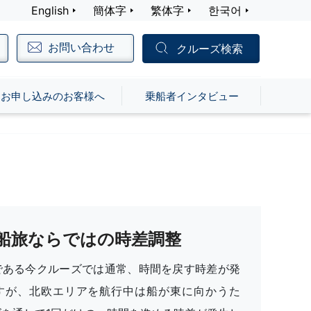
English
簡体字
繁体字
한국어
お問い合わせ
クルーズ検索
お申し込みのお客様へ
乗船者インタビュー
船旅ならではの時差調整
である今クルーズでは通常、時間を戻す時差が発
すが、北欧エリアを航行中は船が東に向かうた