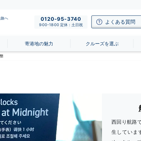
船旅へ
0120-95-3740
よくある質問
9:00-18:00 定休：土日祝
寄港地の魅力
クルーズを選ぶ
整
西回り航路
生していま