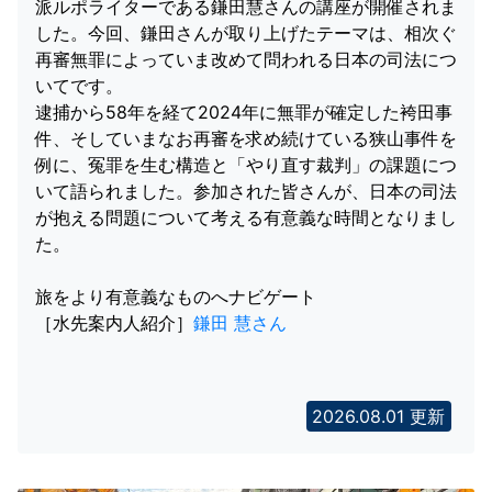
派ルポライターである鎌田慧さんの講座が開催されま
した。今回、鎌田さんが取り上げたテーマは、相次ぐ
再審無罪によっていま改めて問われる日本の司法につ
いてです。
逮捕から58年を経て2024年に無罪が確定した袴田事
件、そしていまなお再審を求め続けている狭山事件を
例に、冤罪を生む構造と「やり直す裁判」の課題につ
いて語られました。参加された皆さんが、日本の司法
が抱える問題について考える有意義な時間となりまし
た。
旅をより有意義なものへナビゲート
［水先案内人紹介］
鎌田 慧さん
2026.08.01 更新