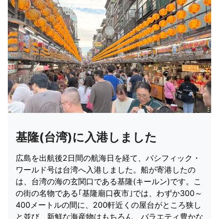
基隆(台湾)に入港しました
広島を出航後2日間の航海日を経て、パシフィック・
ワールド号は台湾へ入港しました。船が寄港したの
は、台湾の海の玄関口である基隆(キールン)です。こ
の街の名物である｢基隆廟口夜市｣では、わずか300～
400メートルの間に、200軒近くの屋台がところ狭し
と並び、新鮮な海産物はもちろん、バラエティ豊かな