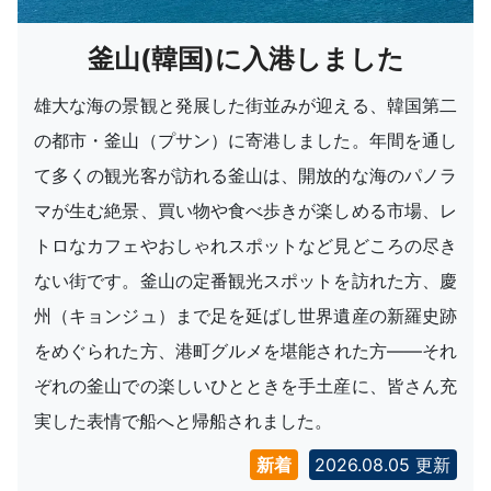
釜山(韓国)に入港しました
雄大な海の景観と発展した街並みが迎える、韓国第二
の都市・釜山（プサン）に寄港しました。年間を通し
て多くの観光客が訪れる釜山は、開放的な海のパノラ
マが生む絶景、買い物や食べ歩きが楽しめる市場、レ
トロなカフェやおしゃれスポットなど見どころの尽き
ない街です。釜山の定番観光スポットを訪れた方、慶
州（キョンジュ）まで足を延ばし世界遺産の新羅史跡
をめぐられた方、港町グルメを堪能された方――それ
ぞれの釜山での楽しいひとときを手土産に、皆さん充
実した表情で船へと帰船されました。
新着
2026.08.05 更新