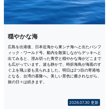
穏やかな海
広島を出港後、日本近海から東シナ海へと出たパシフ
ィック・ワールド号。船内を散策しながらデッキへと
出てみると、澄み切った青空と穏やかな海がどこまで
も広がっています。波も静かで、時折海鳥が海面のす
ぐ上を飛ぶ姿も見られました。明日は2つ目の寄港地
となる、台湾の基隆へ。美しい景色に癒されながら、
旅の日々は続きます。
2026.07.30 更新