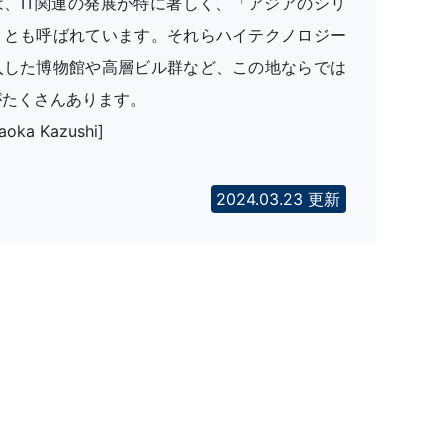
は、IT関連の発展が特に著しく、「アジアのシリ
」とも呼ばれています。それらハイテクノロジー
入した博物館や高層ビル群など、この地ならでは
がたくさんあります。
aoka Kazushi]
2024.03.23 更新