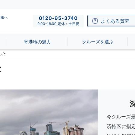
船旅へ
0120-95-3740
よくある質問
9:00-18:00 定休：土日祝
寄港地の魅力
クルーズを選ぶ
した
た
今クルーズ最
済特区に指