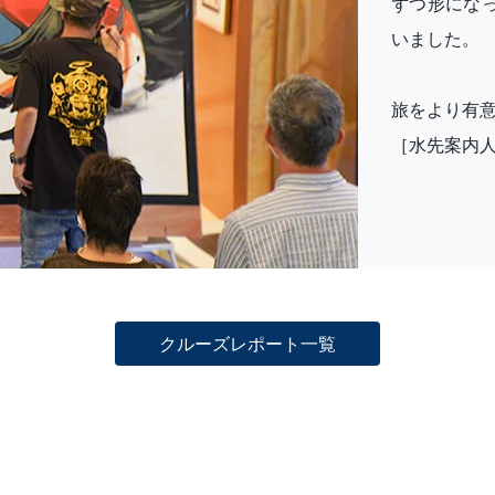
ずつ形にな
いました。
旅をより有
［水先案内
クルーズレポート一覧