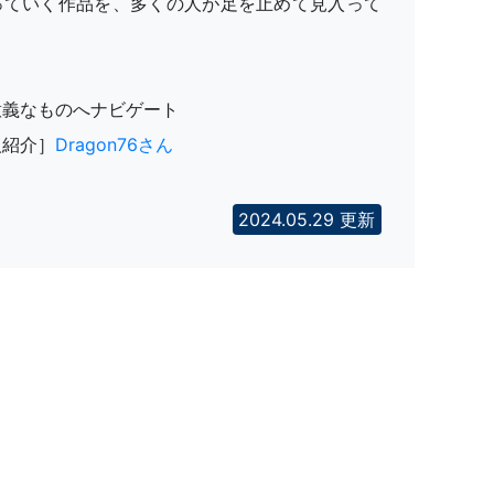
っていく作品を、多くの人が足を止めて見入って
意義なものへナビゲート
人紹介］
Dragon76さん
2024.05.29 更新