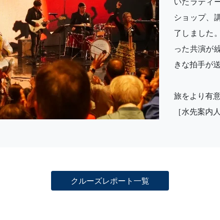
いたラティ
ショップ、
了しました
った共演が
きな拍手が
旅をより有
［水先案内
クルーズレポート一覧