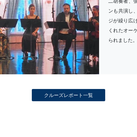
二胡奏者、
ンも共演し
ジが繰り広
くれたオー
られました
クルーズレポート一覧