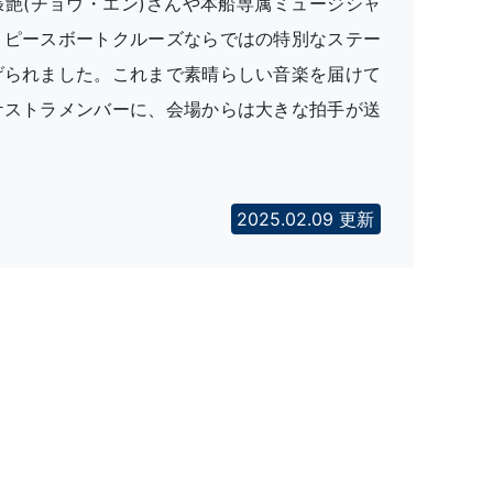
張艶(チョウ・エン)さんや本船専属ミュージシャ
、ピースボートクルーズならではの特別なステー
げられました。これまで素晴らしい音楽を届けて
ケストラメンバーに、会場からは大きな拍手が送
。
2025.02.09 更新