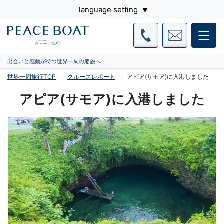
language setting
出会いと感動が待つ世界一周の船旅へ
世界一周旅行TOP
クルーズレポート
アピア(サモア)に入港しました
アピア(サモア)に入港しました