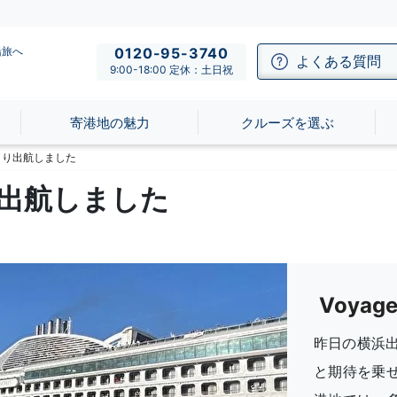
船旅へ
0120-95-3740
よくある質問
9:00-18:00 定休：土日祝
寄港地の魅力
クルーズを選ぶ
港より出航しました
より出航しました
Voya
昨日の横浜出
と期待を乗