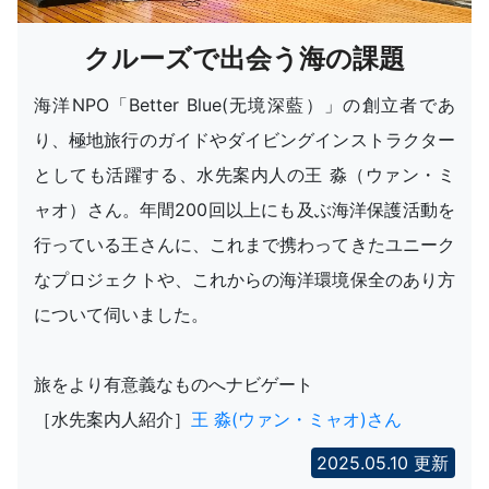
クルーズで出会う海の課題
海洋NPO「Better Blue(无境深藍）」の創立者であ
り、極地旅行のガイドやダイビングインストラクター
としても活躍する、水先案内人の王 淼（ウァン・ミ
ャオ）さん。年間200回以上にも及ぶ海洋保護活動を
行っている王さんに、これまで携わってきたユニーク
なプロジェクトや、これからの海洋環境保全のあり方
について伺いました。
旅をより有意義なものへナビゲート
［水先案内人紹介］
王 淼(ウァン・ミャオ)さん
2025.05.10 更新