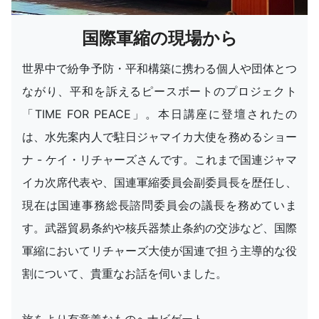
国際軍縮の現場から
世界中で紛争予防・平和構築に携わる個人や団体とつ
ながり、平和を訴えるピースボートのプロジェクト
「TIME FOR PEACE」。本日講座に登壇されたの
は、水先案内人で駐日ジャマイカ大使を務めるショー
ナ - ケイ・リチャーズさんです。これまで国連ジャマ
イカ次席代表や、国連軍縮委員会副委員長を歴任し、
現在は国連事務総長諮問委員会の議長を務めていま
す。武器貿易条約や核兵器禁止条約の交渉など、国際
軍縮においてリチャーズ大使が国連で担う主導的な役
割について、貴重なお話を伺いました。